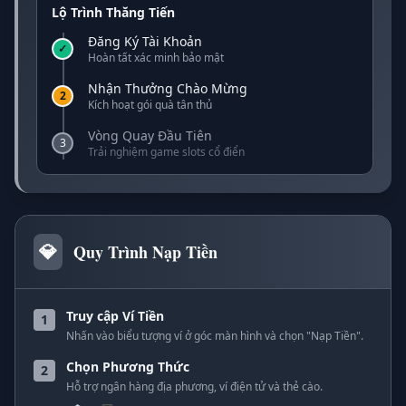
Lộ Trình Thăng Tiến
Đăng Ký Tài Khoản
✓
Hoàn tất xác minh bảo mật
Nhận Thưởng Chào Mừng
2
Kích hoạt gói quà tân thủ
Vòng Quay Đầu Tiên
3
Trải nghiệm game slots cổ điển
💎
Quy Trình Nạp Tiền
Truy cập Ví Tiền
1
Nhấn vào biểu tượng ví ở góc màn hình và chọn "Nạp Tiền".
Chọn Phương Thức
2
Hỗ trợ ngân hàng địa phương, ví điện tử và thẻ cào.