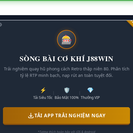
V
🎰
SÒNG BÀI CƠ KHÍ J88WIN
Trải nghiệm quay hũ phong cách Retro thập niên 80. Phân tích
tỷ lệ RTP minh bạch, nạp rút an toàn tuyệt đối.
⚡
🛡️
💎
|
|
Tải Siêu Tốc
Bảo Mật 100%
Thưởng VIP
TẢI APP TRẢI NGHIỆM NGAY
*Tương thích hoàn hảo với iOS & Android