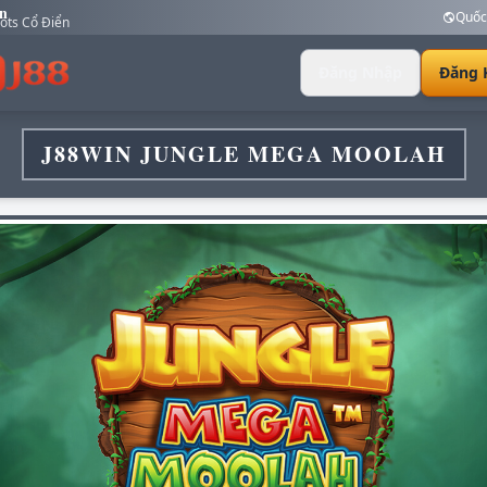
in
Quốc
lots Cổ Điển
Đăng Nhập
Đăng 
J88WIN JUNGLE MEGA MOOLAH