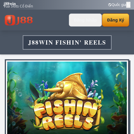
j88win
Quốc gia
Vua Slots Cổ Điển
Đăng Nhập
Đăng Ký
J88WIN FISHIN' REELS